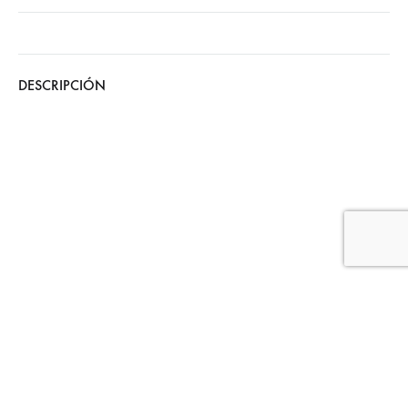
DESCRIPCIÓN
Copyright © 2024 - The Blossomcare Company - Diseñado y
desarrollado por
Websitelia
Twitter
Facebook
Instagram
Pinterest