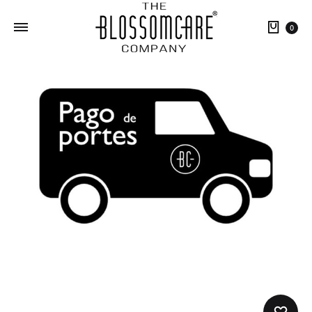
Carri
0